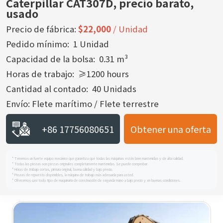
Caterpillar CAT307D, precio barato,
usado
Precio de fábrica:
$22,000
/ Unidad
Pedido mínimo: 1 Unidad
Capacidad de la bolsa: 0.31 m³
Horas de trabajo: ≥1200 hours
Cantidad al contado: 40 Unidads
Envío: Flete marítimo / Flete terrestre
+86 17756080651
Obtener una oferta
* Tenemos un fuerte equipo mecánico que garantiza que todas las máquinas estén bien mantenidas y de alta calidad.
* Todas las piezas son piezas originales completamente mantenidas. Se puede comprobar.
* Horas de trabajo cortas, pintura original, buena calidad y bajo precio.
* Piezas de repuesto disponibles, la máquina de trabajo más adecuada para usted.
* Ofrecemos casi todo tipo de maquinaria de construcción de segunda mano a bajo precio y en buenas condiciones.