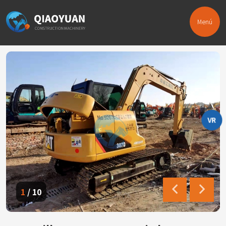
Menú
VR
1
/
10