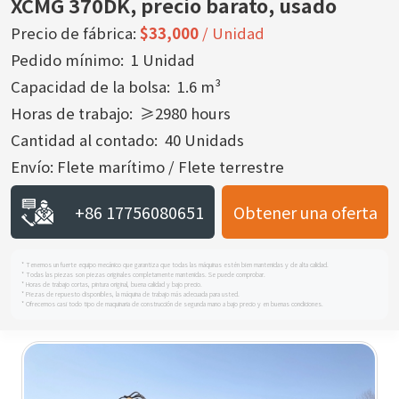
XCMG 370DK, precio barato, usado
Precio de fábrica:
$33,000
/ Unidad
Pedido mínimo: 1 Unidad
Capacidad de la bolsa: 1.6 m³
Horas de trabajo: ≥2980 hours
Cantidad al contado: 40 Unidads
Envío: Flete marítimo / Flete terrestre
+86 17756080651
Obtener una oferta
* Tenemos un fuerte equipo mecánico que garantiza que todas las máquinas estén bien mantenidas y de alta calidad.
* Todas las piezas son piezas originales completamente mantenidas. Se puede comprobar.
* Horas de trabajo cortas, pintura original, buena calidad y bajo precio.
* Piezas de repuesto disponibles, la máquina de trabajo más adecuada para usted.
* Ofrecemos casi todo tipo de maquinaria de construcción de segunda mano a bajo precio y en buenas condiciones.