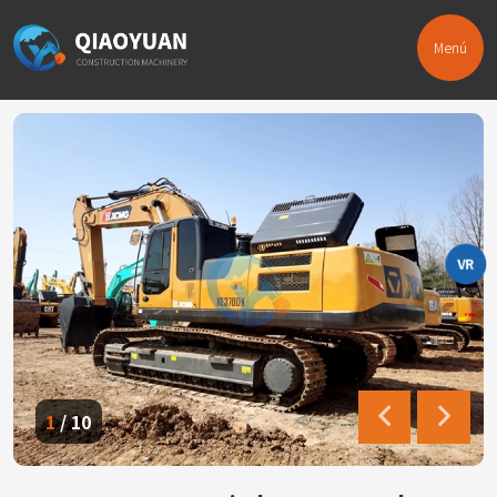
Menú
VR
1
/
10